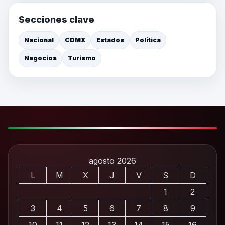
Secciones clave
Nacional
CDMX
Estados
Política
Negocios
Turismo
agosto 2026
L
M
X
J
V
S
D
1
2
3
4
5
6
7
8
9