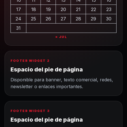
10
11
12
13
14
15
16
17
18
19
20
21
22
23
24
25
26
27
28
29
30
31
« JUL
FOOTER WIDGET 2
Espacio del pie de página
Disponible para banner, texto comercial, redes,
newsletter o enlaces importantes.
FOOTER WIDGET 3
Espacio del pie de página