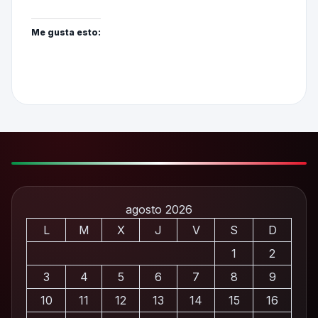
Me gusta esto:
agosto 2026
L
M
X
J
V
S
D
1
2
3
4
5
6
7
8
9
10
11
12
13
14
15
16