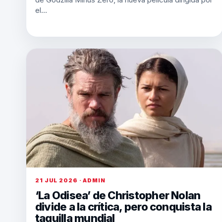
el…
21 JUL 2026 · ADMIN
‘La Odisea’ de Christopher Nolan
divide a la crítica, pero conquista la
taquilla mundial