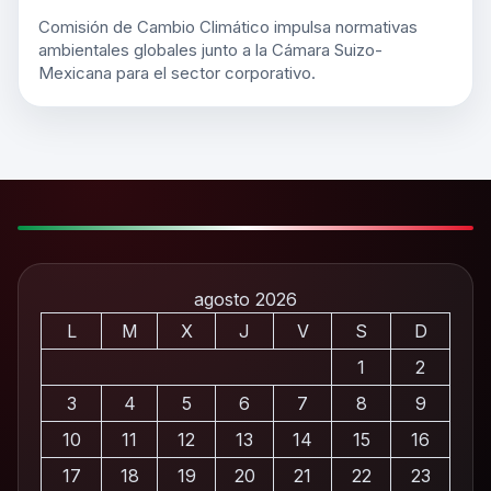
Comisión de Cambio Climático impulsa normativas
ambientales globales junto a la Cámara Suizo-
Mexicana para el sector corporativo.
agosto 2026
L
M
X
J
V
S
D
1
2
3
4
5
6
7
8
9
10
11
12
13
14
15
16
17
18
19
20
21
22
23