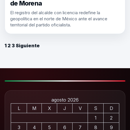
de Morena
El registro del alcalde con licencia redefine la
geopolítica en el norte de México ante el avance
territorial del partido oficialista.
1
2
3
Siguiente
agosto 2026
L
M
X
J
V
S
D
1
2
3
4
5
6
7
8
9