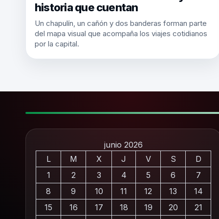
historia que cuentan
Un chapulín, un cañón y dos banderas forman parte
del mapa visual que acompaña los viajes cotidianos
por la capital.
junio 2026
L
M
X
J
V
S
D
1
2
3
4
5
6
7
8
9
10
11
12
13
14
15
16
17
18
19
20
21