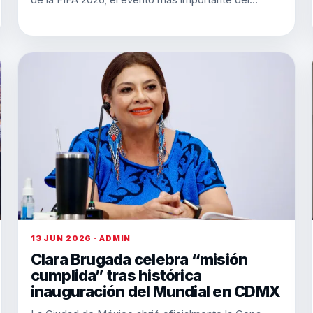
13 JUN 2026 · ADMIN
Clara Brugada celebra “misión
cumplida” tras histórica
inauguración del Mundial en CDMX