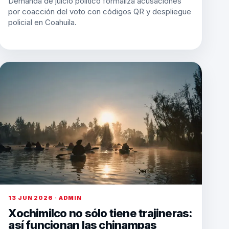
Demanda de juicio político formaliza acusaciones
por coacción del voto con códigos QR y despliegue
policial en Coahuila.
13 JUN 2026 · ADMIN
Xochimilco no sólo tiene trajineras:
así funcionan las chinampas