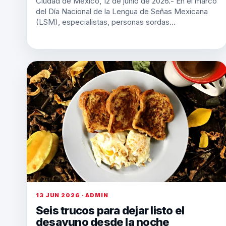
Ciudad de México, 12 de junio de 2026.- En el marco
del Día Nacional de la Lengua de Señas Mexicana
(LSM), especialistas, personas sordas…
13 JUN 2026 · ADMIN
Seis trucos para dejar listo el
desayuno desde la noche