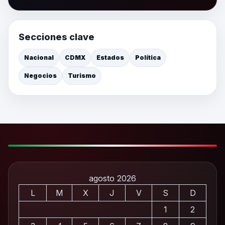
Secciones clave
Nacional
CDMX
Estados
Política
Negocios
Turismo
agosto 2026
L
M
X
J
V
S
D
1
2