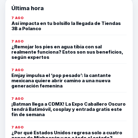
Última hora
7 AGO
Así impacta en tu bolsillo la llegada de Tiendas
3B a Polanco
7 AGO
¿Remojar los pies en agua tibia con sal
realmente funciona? Estos son sus beneficios,
según expertos
7 AGO
Emjay impulsa el ‘pop pesado’: la cantante
mexicana quiere abrir camino a una nueva
generación femenina
7 AGO
¡Batman llega a CDMX! La Expo Caballero Oscuro
tendrá Batimóvil, cosplay y entrada gratis este
fin de semana
7 AGO
¿Por qué Estados Unidos regresa solo a cuatro
zonas de Michoacán y no a todo el estado?