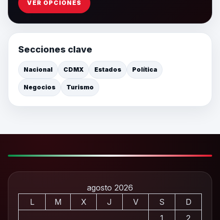
VER OPCIONES
Secciones clave
Nacional
CDMX
Estados
Política
Negocios
Turismo
agosto 2026
L
M
X
J
V
S
D
1
2