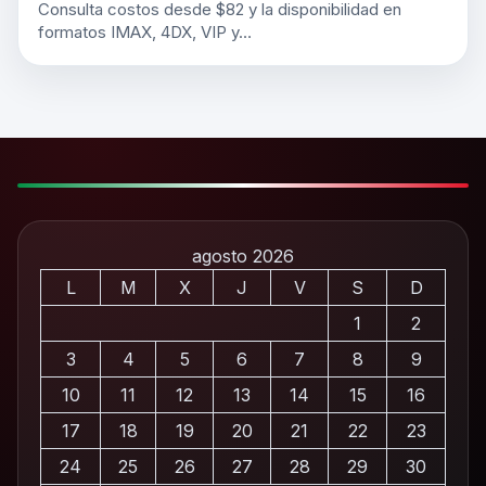
Consulta costos desde $82 y la disponibilidad en
formatos IMAX, 4DX, VIP y…
agosto 2026
L
M
X
J
V
S
D
1
2
3
4
5
6
7
8
9
10
11
12
13
14
15
16
17
18
19
20
21
22
23
24
25
26
27
28
29
30