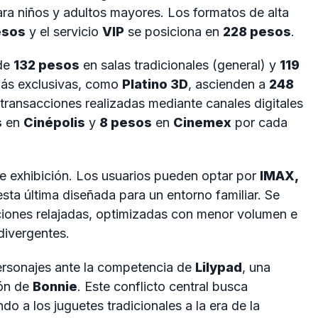
ra niños y adultos mayores. Los formatos de alta
esos
y el servicio
VIP
se posiciona en
228 pesos
.
 de
132 pesos
en salas tradicionales (general) y
119
más exclusivas, como
Platino 3D
, ascienden a
248
 transacciones realizadas mediante canales digitales
s
en
Cinépolis
y
8 pesos
en
Cinemex
por cada
de exhibición. Los usuarios pueden optar por
IMAX,
 esta última diseñada para un entorno familiar. Se
ciones relajadas, optimizadas con menor volumen e
divergentes.
personajes ante la competencia de
Lilypad
, una
ión de
Bonnie
. Este conflicto central busca
do a los juguetes tradicionales a la era de la