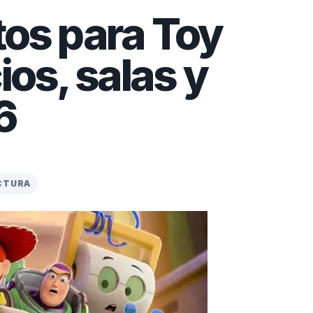
tos para Toy
ios, salas y
6
ECTURA