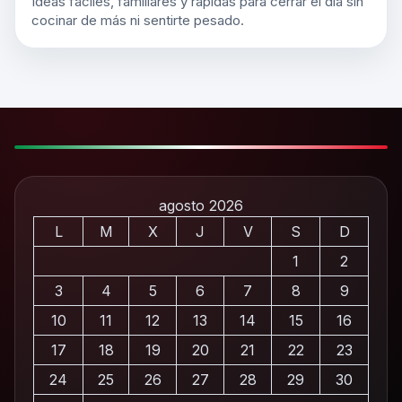
Ideas fáciles, familiares y rápidas para cerrar el día sin
cocinar de más ni sentirte pesado.
agosto 2026
L
M
X
J
V
S
D
1
2
3
4
5
6
7
8
9
10
11
12
13
14
15
16
17
18
19
20
21
22
23
24
25
26
27
28
29
30