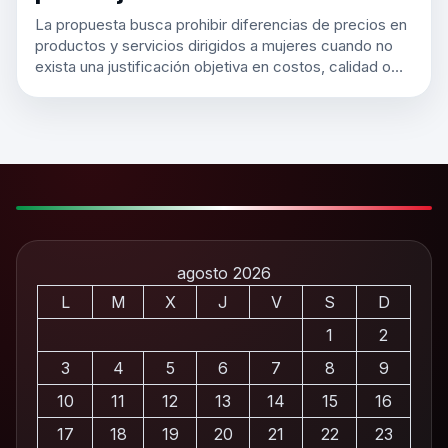
La propuesta busca prohibir diferencias de precios en
productos y servicios dirigidos a mujeres cuando no
exista una justificación objetiva en costos, calidad o…
agosto 2026
L
M
X
J
V
S
D
1
2
3
4
5
6
7
8
9
10
11
12
13
14
15
16
17
18
19
20
21
22
23