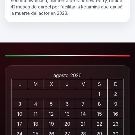
Kenneth Iwamasa, asistente de Matthew Perry, recibe
41 meses de cárcel por facilitar la ketamina que causó
la muerte del actor en 2023.
agosto 2026
L
M
X
J
V
S
D
1
2
3
4
5
6
7
8
9
10
11
12
13
14
15
16
17
18
19
20
21
22
23
24
25
26
27
28
29
30