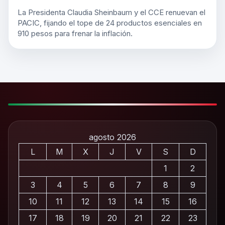
La Presidenta Claudia Sheinbaum y el CCE renuevan el
PACIC, fijando el tope de 24 productos esenciales en
910 pesos para frenar la inflación.
agosto 2026
L
M
X
J
V
S
D
1
2
3
4
5
6
7
8
9
10
11
12
13
14
15
16
17
18
19
20
21
22
23