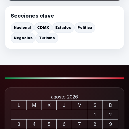
Secciones clave
Nacional
CDMX
Estados
Política
Negocios
Turismo
agosto 2026
L
M
X
J
V
S
D
1
2
3
4
5
6
7
8
9