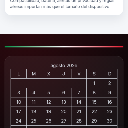
Compatibilidad, batería, alertas de privacidad y reglas
aéreas importan más que el tamaño del dispositivo.
agosto 2026
L
M
X
J
V
S
D
1
2
3
4
5
6
7
8
9
10
11
12
13
14
15
16
17
18
19
20
21
22
23
24
25
26
27
28
29
30