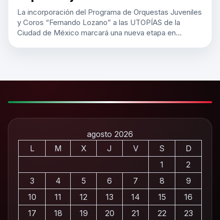
La incorporación del Programa de Orquestas Juveniles
y Coros “Fernando Lozano” a las UTOPÍAS de la
Ciudad de México marcará una nueva etapa en…
agosto 2026
L
M
X
J
V
S
D
1
2
3
4
5
6
7
8
9
10
11
12
13
14
15
16
17
18
19
20
21
22
23