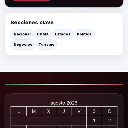
Secciones clave
Nacional
CDMX
Estados
Política
Negocios
Turismo
agosto 2026
L
M
X
J
V
S
D
1
2