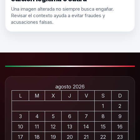
Una imagen alterada no siempre busca engañar.
Revisar el contexto ayuda a evitar fraudes y
acusaciones falsas.
agosto 2026
L
M
X
J
V
S
D
1
2
3
4
5
6
7
8
9
10
11
12
13
14
15
16
17
18
19
20
21
22
23