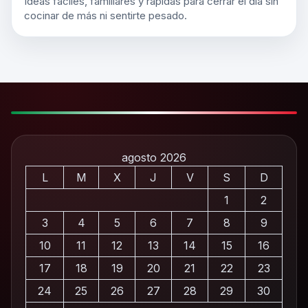
Ideas fáciles, familiares y rápidas para cerrar el día sin
cocinar de más ni sentirte pesado.
agosto 2026
L
M
X
J
V
S
D
1
2
3
4
5
6
7
8
9
10
11
12
13
14
15
16
17
18
19
20
21
22
23
24
25
26
27
28
29
30