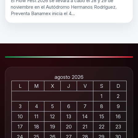
El Flow Fest 2026 se llevará a cabo el 28 y 29 de
noviembre en el Autódromo Hermanos Rodríguez.
Preventa Banamex inicia el 4…
agosto 2026
L
M
X
J
V
S
D
1
2
3
4
5
6
7
8
9
10
11
12
13
14
15
16
17
18
19
20
21
22
23
24
25
26
27
28
29
30