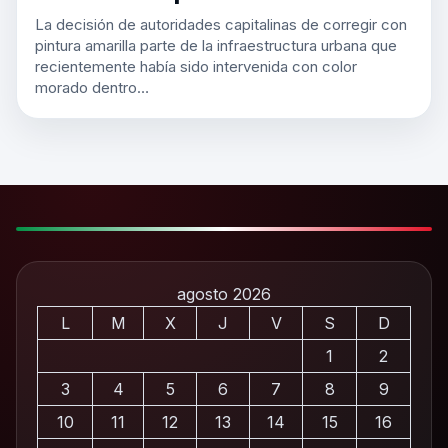
La decisión de autoridades capitalinas de corregir con
pintura amarilla parte de la infraestructura urbana que
recientemente había sido intervenida con color
morado dentro…
agosto 2026
L
M
X
J
V
S
D
1
2
3
4
5
6
7
8
9
10
11
12
13
14
15
16