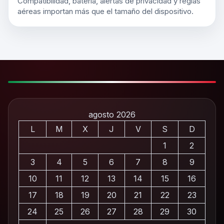
Compatibilidad, batería, alertas de privacidad y reglas
aéreas importan más que el tamaño del dispositivo.
agosto 2026
L
M
X
J
V
S
D
1
2
3
4
5
6
7
8
9
10
11
12
13
14
15
16
17
18
19
20
21
22
23
24
25
26
27
28
29
30