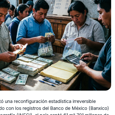
ó una reconfiguración estadística irreversible
rdo con los registros del Banco de México (Banxico)