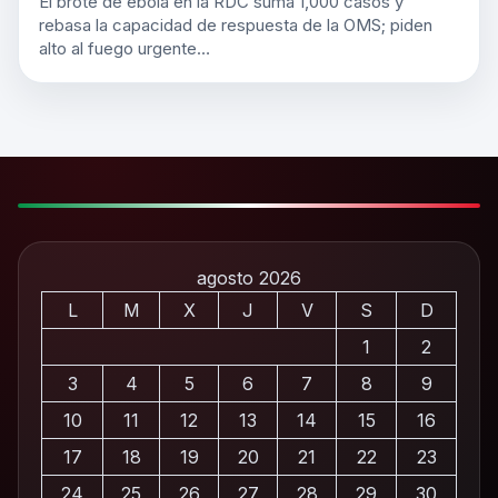
El brote de ébola en la RDC suma 1,000 casos y
rebasa la capacidad de respuesta de la OMS; piden
alto al fuego urgente…
agosto 2026
L
M
X
J
V
S
D
1
2
3
4
5
6
7
8
9
10
11
12
13
14
15
16
17
18
19
20
21
22
23
24
25
26
27
28
29
30