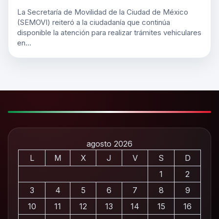
La Secretaría de Movilidad de la Ciudad de México
(SEMOVI) reiteró a la ciudadanía que continúa
disponible la atención para realizar trámites vehiculares
en…
agosto 2026
L
M
X
J
V
S
D
1
2
3
4
5
6
7
8
9
10
11
12
13
14
15
16