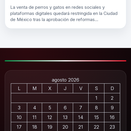
La venta de perros y gatos en redes sociales y
plataformas digitales quedará restringida en la Ciudad
de México tras la aprobación de reformas…
agosto 2026
L
M
X
J
V
S
D
1
2
3
4
5
6
7
8
9
10
11
12
13
14
15
16
17
18
19
20
21
22
23