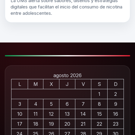
La OMS alerta sobre sabores, diseños y estrategias
digitales que facilitan el inicio del consumo de nicotina
entre adolescentes.
agosto 2026
L
M
X
J
V
S
D
1
2
3
4
5
6
7
8
9
10
11
12
13
14
15
16
17
18
19
20
21
22
23
24
25
26
27
28
29
30