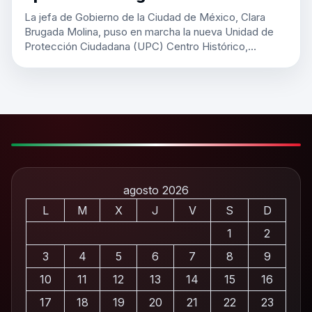
La jefa de Gobierno de la Ciudad de México, Clara
Brugada Molina, puso en marcha la nueva Unidad de
Protección Ciudadana (UPC) Centro Histórico,…
agosto 2026
L
M
X
J
V
S
D
1
2
3
4
5
6
7
8
9
10
11
12
13
14
15
16
17
18
19
20
21
22
23