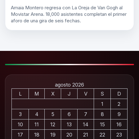
Amaia Montero regresa con La Oreja de Van Gogh al
Movistar Arena. 18,000 asistentes completan el primer
aforo de una gira de seis fechas.
agosto 2026
L
M
X
J
V
S
D
1
2
3
4
5
6
7
8
9
10
11
12
13
14
15
16
17
18
19
20
21
22
23