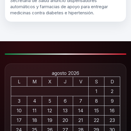
Secretaría de Salud anunció dispensadores
automáticos y farmacias de apoyo para entregar
medicinas contra diabetes e hipertensión.
agosto 2026
L
M
X
J
V
S
D
1
2
3
4
5
6
7
8
9
10
11
12
13
14
15
16
17
18
19
20
21
22
23
24
25
26
27
28
29
30