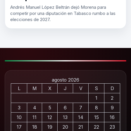
Andrés Manuel López Beltrán dejó Morena para
competir por una diputación en Tabasco rumbo a las
elecciones de 2027.
agosto 2026
L
M
X
J
V
S
D
1
2
3
4
5
6
7
8
9
10
11
12
13
14
15
16
17
18
19
20
21
22
23