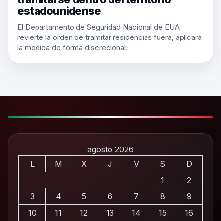
estadounidense
El Departamento de Seguridad Nacional de EUA
revierte la orden de tramitar residencias fuera; aplicará
la medida de forma discrecional.
agosto 2026
L
M
X
J
V
S
D
1
2
3
4
5
6
7
8
9
10
11
12
13
14
15
16