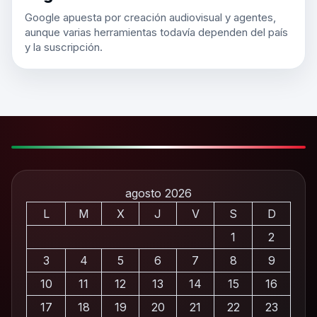
Google apuesta por creación audiovisual y agentes,
aunque varias herramientas todavía dependen del país
y la suscripción.
agosto 2026
L
M
X
J
V
S
D
1
2
3
4
5
6
7
8
9
10
11
12
13
14
15
16
17
18
19
20
21
22
23