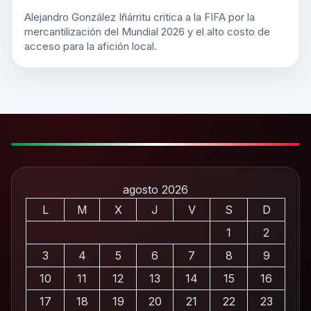
Alejandro González Iñárritu critica a la FIFA por la
mercantilización del Mundial 2026 y el alto costo de
acceso para la afición local.
agosto 2026
L
M
X
J
V
S
D
1
2
3
4
5
6
7
8
9
10
11
12
13
14
15
16
17
18
19
20
21
22
23