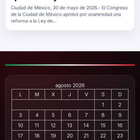
Ciudad de México, 30 de mayo de 2026.- El Congreso
de la Ciudad de México aprobó por unanimidad una
reforma a la Ley de…
agosto 2026
L
M
X
J
V
S
D
1
2
3
4
5
6
7
8
9
10
11
12
13
14
15
16
17
18
19
20
21
22
23