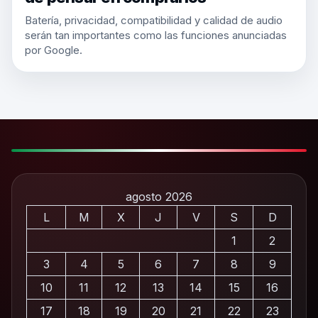
Batería, privacidad, compatibilidad y calidad de audio
serán tan importantes como las funciones anunciadas
por Google.
agosto 2026
L
M
X
J
V
S
D
1
2
3
4
5
6
7
8
9
10
11
12
13
14
15
16
17
18
19
20
21
22
23