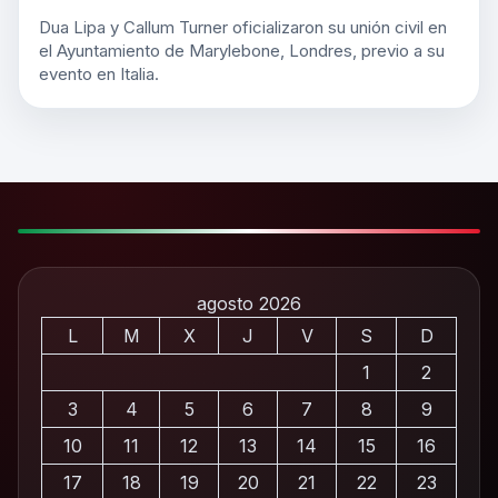
Dua Lipa y Callum Turner oficializaron su unión civil en
el Ayuntamiento de Marylebone, Londres, previo a su
evento en Italia.
agosto 2026
L
M
X
J
V
S
D
1
2
3
4
5
6
7
8
9
10
11
12
13
14
15
16
17
18
19
20
21
22
23