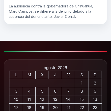
La audiencia contra la gobernadora de Chihuahua,
Maru Campos, se difiere al 2 de junio debido a la
ausencia del denunciante, Javier Corral.
agosto 2026
L
M
X
J
V
S
D
1
2
3
4
5
6
7
8
9
10
11
12
13
14
15
16
17
18
19
20
21
22
23