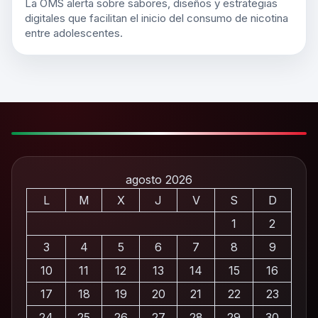
La OMS alerta sobre sabores, diseños y estrategias
digitales que facilitan el inicio del consumo de nicotina
entre adolescentes.
agosto 2026
L
M
X
J
V
S
D
1
2
3
4
5
6
7
8
9
10
11
12
13
14
15
16
17
18
19
20
21
22
23
24
25
26
27
28
29
30