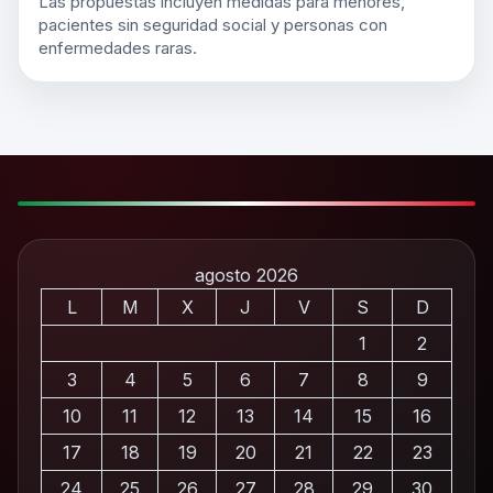
Las propuestas incluyen medidas para menores,
pacientes sin seguridad social y personas con
enfermedades raras.
agosto 2026
L
M
X
J
V
S
D
1
2
3
4
5
6
7
8
9
10
11
12
13
14
15
16
17
18
19
20
21
22
23
24
25
26
27
28
29
30