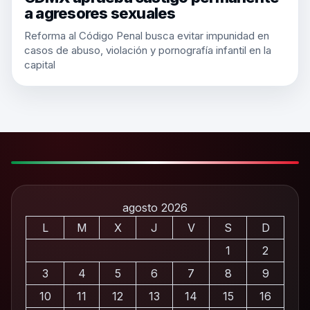
a agresores sexuales
Reforma al Código Penal busca evitar impunidad en
casos de abuso, violación y pornografía infantil en la
capital
agosto 2026
L
M
X
J
V
S
D
1
2
3
4
5
6
7
8
9
10
11
12
13
14
15
16