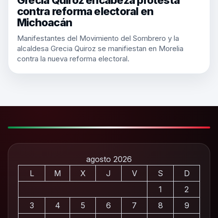
Grecia Quiroz encabeza protesta
contra reforma electoral en
Michoacán
Manifestantes del Movimiento del Sombrero y la
alcaldesa Grecia Quiroz se manifiestan en Morelia
contra la nueva reforma electoral.
agosto 2026
L
M
X
J
V
S
D
1
2
3
4
5
6
7
8
9