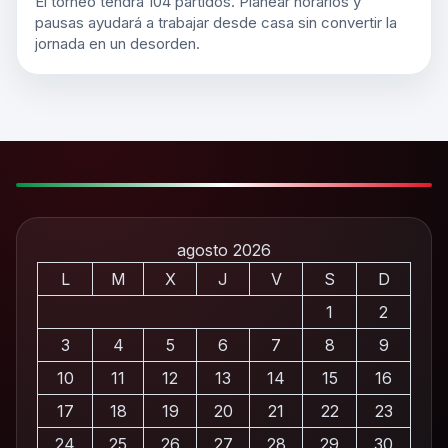
El torneo tendrá 104 partidos. Planear horarios y
pausas ayudará a trabajar desde casa sin convertir la
jornada en un desorden.
agosto 2026
L
M
X
J
V
S
D
1
2
3
4
5
6
7
8
9
10
11
12
13
14
15
16
17
18
19
20
21
22
23
24
25
26
27
28
29
30