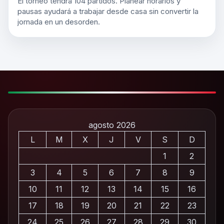
El torneo tendrá 104 partidos. Planear horarios y
pausas ayudará a trabajar desde casa sin convertir la
jornada en un desorden.
agosto 2026
L
M
X
J
V
S
D
1
2
3
4
5
6
7
8
9
10
11
12
13
14
15
16
17
18
19
20
21
22
23
24
25
26
27
28
29
30