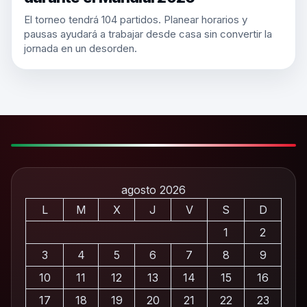
El torneo tendrá 104 partidos. Planear horarios y
pausas ayudará a trabajar desde casa sin convertir la
jornada en un desorden.
agosto 2026
L
M
X
J
V
S
D
1
2
3
4
5
6
7
8
9
10
11
12
13
14
15
16
17
18
19
20
21
22
23