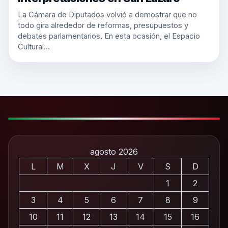
La Cámara de Diputados volvió a demostrar que no
todo gira alrededor de reformas, presupuestos y
debates parlamentarios. En esta ocasión, el Espacio
Cultural…
agosto 2026
L
M
X
J
V
S
D
1
2
3
4
5
6
7
8
9
10
11
12
13
14
15
16