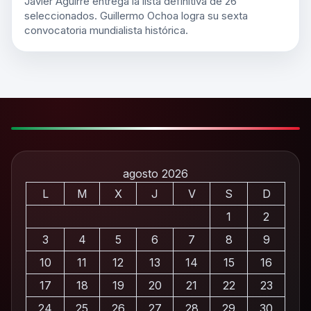
Javier Aguirre entrega la lista definitiva de 26
seleccionados. Guillermo Ochoa logra su sexta
convocatoria mundialista histórica.
agosto 2026
L
M
X
J
V
S
D
1
2
3
4
5
6
7
8
9
10
11
12
13
14
15
16
17
18
19
20
21
22
23
24
25
26
27
28
29
30