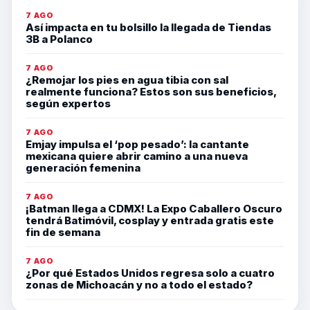
7 AGO
Así impacta en tu bolsillo la llegada de Tiendas
3B a Polanco
7 AGO
¿Remojar los pies en agua tibia con sal
realmente funciona? Estos son sus beneficios,
según expertos
7 AGO
Emjay impulsa el ‘pop pesado’: la cantante
mexicana quiere abrir camino a una nueva
generación femenina
7 AGO
¡Batman llega a CDMX! La Expo Caballero Oscuro
tendrá Batimóvil, cosplay y entrada gratis este
fin de semana
7 AGO
¿Por qué Estados Unidos regresa solo a cuatro
zonas de Michoacán y no a todo el estado?