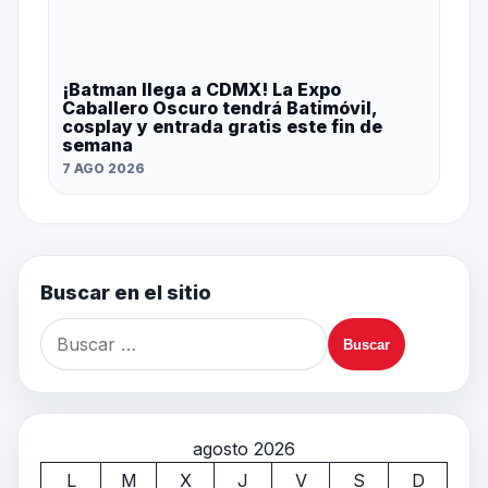
¡Batman llega a CDMX! La Expo
Caballero Oscuro tendrá Batimóvil,
cosplay y entrada gratis este fin de
semana
7 AGO 2026
Buscar en el sitio
agosto 2026
L
M
X
J
V
S
D